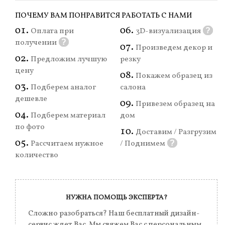
ПОЧЕМУ ВАМ ПОНРАВИТСЯ РАБОТАТЬ С НАМИ
Оплата при
3D-визуализация
?
получении
?
Произведем декор и
Предложим лучшую
резку
цену
Покажем образец из
Подберем аналог
салона
дешевле
Привезем образец на
Подберем материал
дом
по фото
Доставим / Разгрузим
Рассчитаем нужное
/ Поднимем
?
количество
НУЖНА ПОМОЩЬ ЭКСПЕРТА?
Сложно разобраться? Наш бесплатный дизайн-
сервис ждет Вас. Мы свяжем Вас с персональным