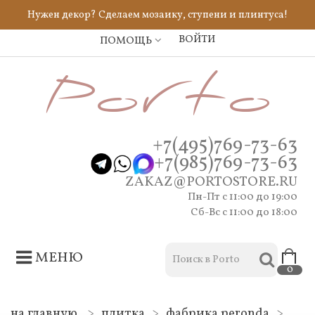
Ничего непонятно? Мы всегда готовы помочь,
напишите нам!
ВОЙТИ
ПОМОЩЬ
+7(495)769-73-63
+7(985)769-73-63
ZAKAZ@PORTOSTORE.RU
Пн-Пт c 11:00 до 19:00
Сб-Вс с 11:00 до 18:00
МЕНЮ
0
на главную
>
плитка
>
фабрика peronda
>