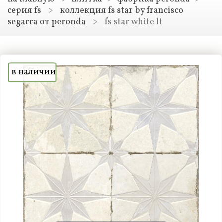
серия fs
>
коллекция fs star by francisco
segarra от peronda
>
fs star white lt
в наличии