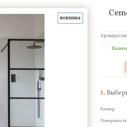
Ceme
новинка
Артикул
ce
Наличи
1.
Выбери
Размер
Поверхност