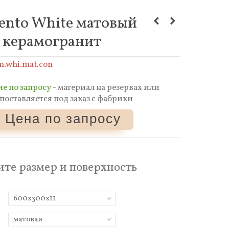
nto White матовый
керамогранит
m.whi.mat.con
е по запросу
- материал на резервах или
поставляется под заказ с фабрики
Цена по запросу
те размер и поверхность
600x300x11
ь
матовая