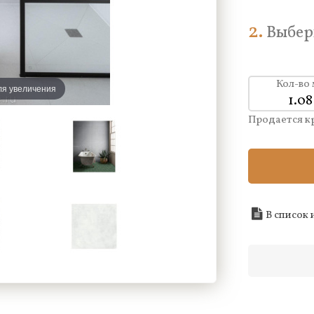
2.
Выбер
Кол-во
ля увеличения
Продается к
В список