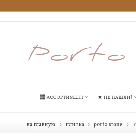
АССОРТИМЕНТ
НЕ НАШЛИ?
на главную
>
плитка
>
porto stone
>