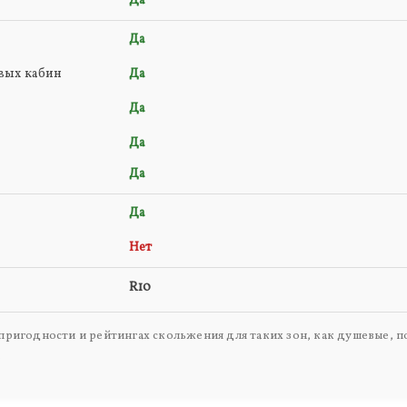
Да
Да
вых кабин
Да
Да
Да
Да
Да
Нет
R10
ригодности и рейтингах скольжения для таких зон, как душевые, по
.