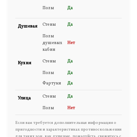
Полы
Да
Стены
Да
Душевая
Полы
душевых
Нет
кабин
Стены
Да
Кухня
Полы
Да
Фартуки
Да
Стены
Да
Улица
Полы
Нет
Если вам требуется дополнительная информация о
пригодности и характеристиках противоскольжения
для таких зон, как душевые, пожалуйста, свяжитесь с