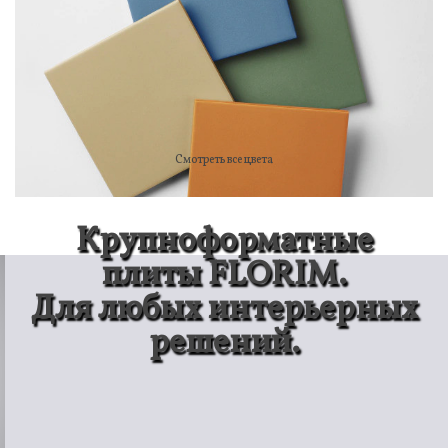
Смотреть все цвета
Крупноформатные
плиты FLORIM.
Для любых интерьерных
решений.