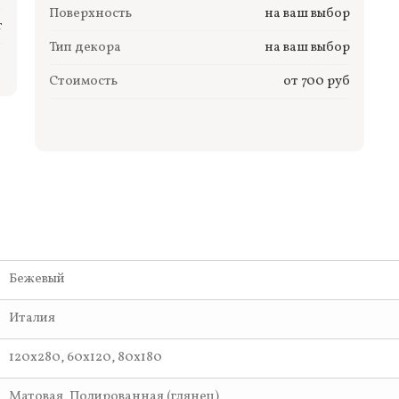
Поверхность
на ваш выбор
т
Тип декора
на ваш выбор
Стоимость
от 700 руб
Бежевый
Италия
120x280, 60x120, 80x180
Матовая, Полированная (глянец)