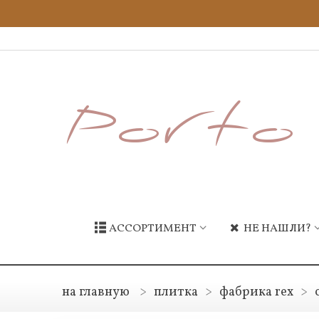
АССОРТИМЕНТ
НЕ НАШЛИ?
на главную
>
плитка
>
фабрика rex
>