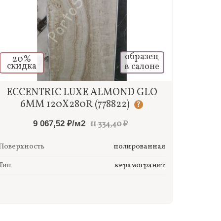
образец
20%
скидка
в салоне
Быстрый просмотр
ECCENTRIC LUXE ALMOND GLO
6MM 120X280R (778822)
?
9 067,52 ₽/м2
11 334,40 ₽
Поверхность
полированная
Тип
керамогранит