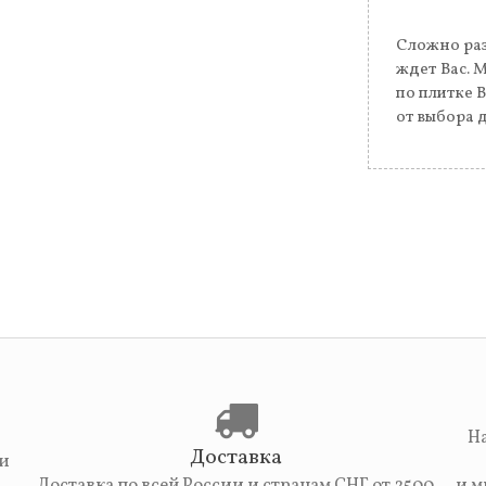
Сложно раз
ждет Вас. 
по плитке 
от выбора 
На
Доставка
 и
Доставка по всей России и странам СНГ от 2500
и м