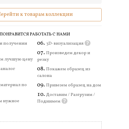
Перейти к товарам коллекции
ПОНРАВИТСЯ РАБОТАТЬ С НАМИ
и получении
3D-визуализация
?
Произведем декор и
м лучшую цену
резку
аналог
Покажем образец из
салона
материал по
Привезем образец на дом
Доставим / Разгрузим /
м нужное
Поднимем
?