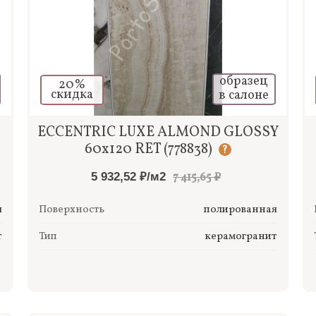
образец
20%
скидка
в салоне
Быстрый просмотр
ECCENTRIC LUXE ALMOND GLOSSY
60x120 RET (778838)
?
5 932,52 ₽/м2
7 415,65 ₽
я
Поверхность
полированная
т
Тип
керамогранит