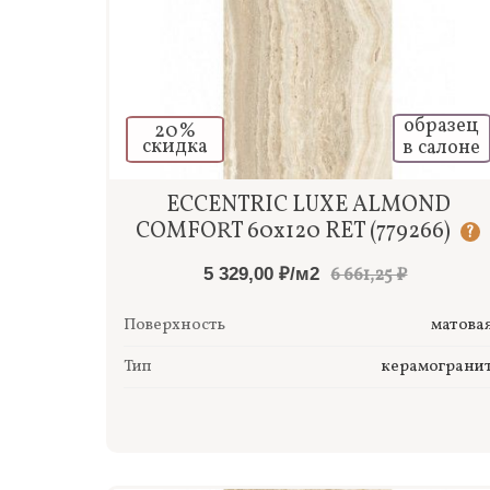
образец
20%
скидка
в салоне
Быстрый просмотр
ECCENTRIC LUXE ALMOND
COMFORT 60x120 RET (779266)
?
5 329,00 ₽/м2
6 661,25 ₽
Поверхность
матова
Тип
керамограни