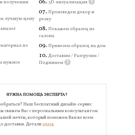
и получении
3D-визуализация
?
Произведем декор и
м лучшую цену
резку
аналог
Покажем образец из
салона
материал по
Привезем образец на дом
Доставим / Разгрузим /
м нужное
Поднимем
?
НУЖНА ПОМОЩЬ ЭКСПЕРТА?
обраться? Наш бесплатный дизайн-сервис
Мы свяжем Вас с персональным консультантом
Вашей мечты, который поможем Вам во всем:
до доставки. Детали
здесь