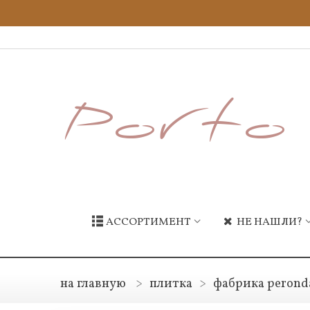
АССОРТИМЕНТ
НЕ НАШЛИ?
на главную
>
плитка
>
фабрика perond