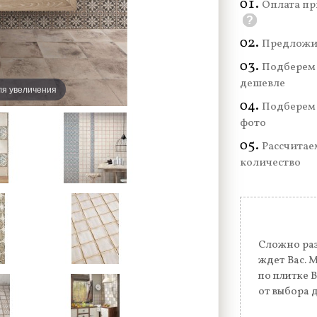
Оплата пр
?
Предложи
Подберем 
дешевле
ля увеличения
Подберем 
фото
Рассчитае
количество
Сложно раз
ждет Вас. 
по плитке 
от выбора 