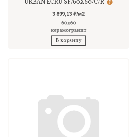
URBAN ECRU SF/60X60/C/R
?
3 899,13 ₽/м2
60x60
керамогранит
В корзину