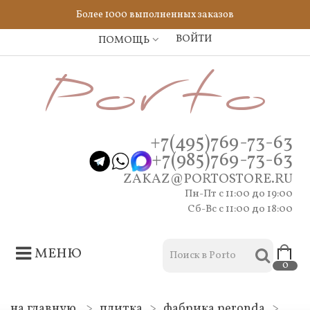
Более 1000 выполненных заказов
ВОЙТИ
ПОМОЩЬ
+7(495)769-73-63
+7(985)769-73-63
ZAKAZ@PORTOSTORE.RU
Пн-Пт c 11:00 до 19:00
Сб-Вс с 11:00 до 18:00
МЕНЮ
0
на главную
>
плитка
>
фабрика peronda
>