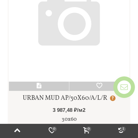
URBAN MUD AP/30X60/A/L/R
?
3 987,48 ₽/м2
30x60
керамогранит
0
0
1
В корзину