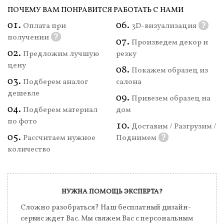
ПОЧЕМУ ВАМ ПОНРАВИТСЯ РАБОТАТЬ С НАМИ
Оплата при
3D-визуализация
?
получении
?
Произведем декор и
Предложим лучшую
резку
цену
Покажем образец из
Подберем аналог
салона
дешевле
Привезем образец на
Подберем материал
дом
по фото
Доставим / Разгрузим /
Рассчитаем нужное
Поднимем
?
количество
НУЖНА ПОМОЩЬ ЭКСПЕРТА?
Сложно разобраться? Наш бесплатный дизайн-
сервис ждет Вас. Мы свяжем Вас с персональным