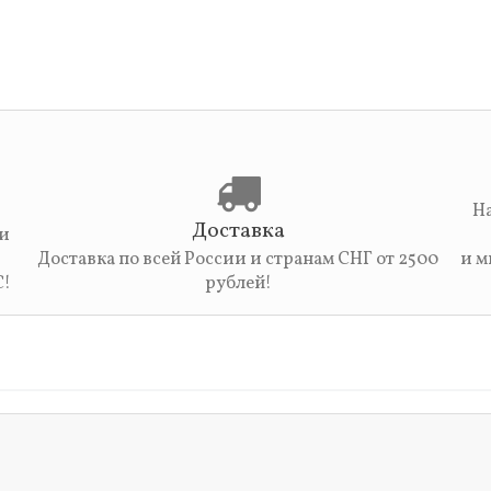
На
Доставка
 и
Доставка по всей России и странам СНГ от 2500
и м
С!
рублей!