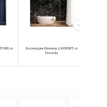
›
TONE от
Коллекция Museum LAURENT от
Коллекци
Peronda