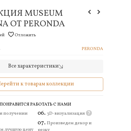
КЦИЯ MUSEUM
NA ОТ PERONDA
дей
Отложить
ь
PERONDA
Все характеристики
Перейти к товарам коллекции
ПОНРАВИТСЯ РАБОТАТЬ С НАМИ
и получении
3D-визуализация
?
Произведем декор и
м лучшую цену
резку