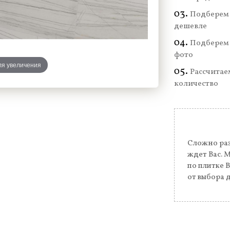
Подберем 
дешевле
Подберем 
фото
ля увеличения
Рассчитае
количество
Сложно раз
ждет Вас. 
по плитке 
от выбора 