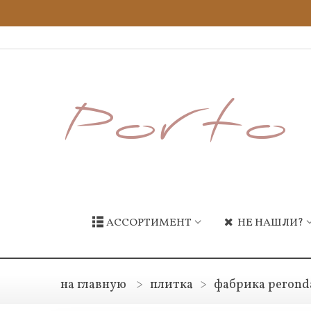
АССОРТИМЕНТ
НЕ НАШЛИ?
на главную
>
плитка
>
фабрика perond