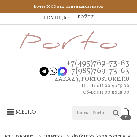
Более 1000 выполненных заказов
ВОЙТИ
ПОМОЩЬ
+7(495)769-73-63
+7(985)769-73-63
ZAKAZ@PORTOSTORE.RU
Пн-Пт c 11:00 до 19:00
Сб-Вс с 11:00 до 18:00
МЕНЮ
0
на главную
>
плитка
>
фабрика kaza concrete