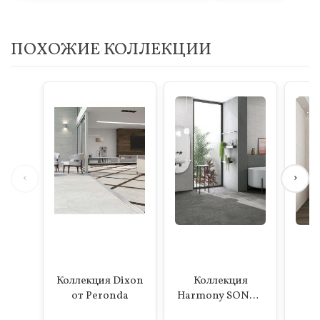
ПОХОЖИЕ КОЛЛЕКЦИИ
‹
›
Коллекция Dixon
Коллекция
К
от Peronda
Harmony SONAR
S
от Peronda